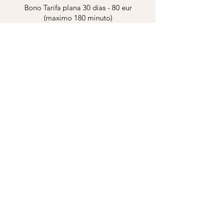
Bono Tarifa plana 30 dias - 80 eur
(maximo 180 minuto)
Bronceado SIN Rayos UVA,
Bronceado DHA
Bronceado instantaneo ideal para
eventos, bodas, fiestas de cumple,
noches de fiesta o simplemente tener
tu color de verano, bonito de playa en
c
ualquier dia. Utilizamos la marca #1
en airbursh tanning.
Precio:
Cuerpo entero: 45€ (con exfoliacion)
Medio cuerpo: 28€
Biopeluqueria orgánic