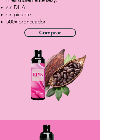
irresistiblemente sexy.
sin DHA
sin picante
500x bronceador
Comprar