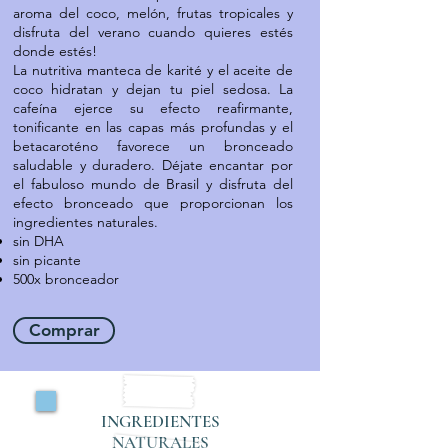
aroma del coco, melón, frutas tropicales y
disfruta del verano cuando quieres estés
donde estés!
La nutritiva manteca de karité y el aceite de
BRUTAL BROWN MANGO
coco hidratan y dejan tu piel sedosa. La
cafeína ejerce su efecto reafirmante,
tonificante en las capas más profundas y el
betacaroténo favorece un bronceado
saludable y duradero. Déjate encantar por
el fabuloso mundo de Brasil y disfruta del
efecto bronceado que proporcionan los
ingredientes naturales.
sin DHA
sin picante
500x bronceador
Comprar
INGREDIENTES
NATURALES