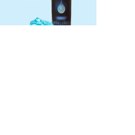
Gel bronceador hialurónico altamente
concentrado. El efecto regenerador
inmediato y visible tras el primer uso.
Combinado con ingredientes
bronceadores, da como resultado un
bronceado profundo y duradero.
Absorbción ultrarapida!
sin DHA
sin picante
250x bronceado
Comprar